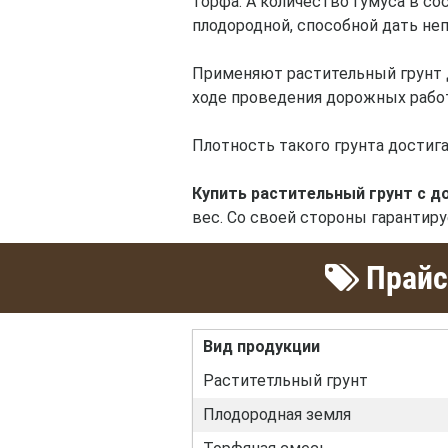
торфа. А количество гумуса в со
плодородной, способной дать неп
Применяют растительный грунт д
ходе проведения дорожных работ
Плотность такого грунта достига
Купить растительный грунт с д
вес. Со своей стороны гарантир
Прайс
Вид продукции
Раститетльный грунт
Плодородная земля