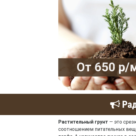
От 650 р/
Рад
Растительный грунт
— это срез
соотношением питательных вещес