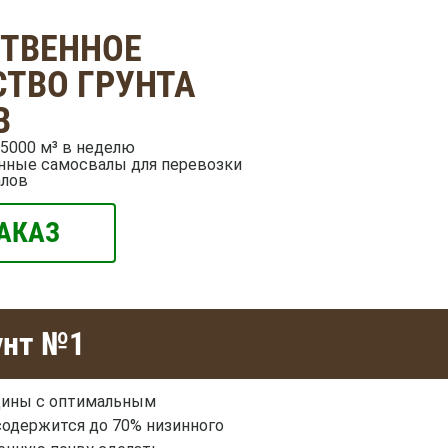
СТВЕННОЕ
ТВО ГРУНТА
В
5000 м³ в неделю
нные самосвалы для перевозки
алов
АКАЗ
унт №1
лщины с оптимальным
содержится до 70% низинного