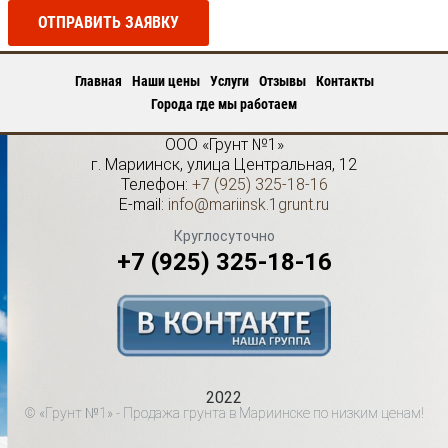
ОТПРАВИТЬ ЗАЯВКУ
Главная
Наши цены
Услуги
Отзывы
Контакты
Города где мы работаем
ООО «Грунт №1»
г.
Мариинск
,
улица Центральная, 12
Телефон:
+7 (925) 325-18-16
E-mail:
info@mariinsk.1grunt.ru
Круглосуточно
+7 (925) 325-18-16
2022
© «Грунт №1» - Продажа грунта в Мариинске по низким ценам!