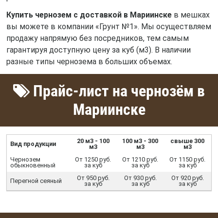
Купить чернозем с доставкой в Мариинске
в мешках
вы можете в компании «Грунт №1». Мы осуществляем
продажу напрямую без посредников, тем самым
гарантируя доступную цену за куб (м3). В наличии
разные типы чернозема в больших объемах.
Прайс-лист на чернозём в
Мариинске
20 м3 - 100
100 м3 - 300
свыше 300
Вид продукции
м3
м3
м3
Чернозем
От 1250 руб.
От 1210 руб.
От 1150 руб.
обыкновенный
за куб
за куб
за куб
От 950 руб.
От 930 руб.
От 920 руб.
Перегной сеяный
за куб
за куб
за куб